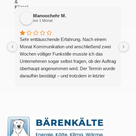
Manoochehr M.
vor 1 Monat
Sehr enttäuschende Erfahrung. Nach einem
Monat Kommunikation und anschließend zwei
Wochen völliger Funkstille musste ich das
Unternehmen sogar selbst fragen, ob der Auftrag
überhaupt angenommen wird. Der Termin wurde
daraufhin bestätigt – und trotzdem in letzter
Minute mit einer vagen Ausrede über „Kapazität“
und „warme Temperaturen“ abgesagt.Dieses
Verhalten ist schockierend und zeigt ein äußerst
schlechtes Management sowie eine komplett
unprofessionelle Arbeitsweise. Auf einen
bestätigten Termin sollte man sich verlassen
können. Die Art und Weise, wie das hier
gehandhabt wurde, war frustrierend,