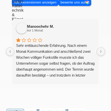
Alle Rezensionen anzeigen
bewerte uns auf
Manoochehr M.
vor 1 Monat
Sehr enttäuschende Erfahrung. Nach einem
Monat Kommunikation und anschließend zwei
Wochen völliger Funkstille musste ich das
Unternehmen sogar selbst fragen, ob der Auftrag
überhaupt angenommen wird. Der Termin wurde
daraufhin bestätigt – und trotzdem in letzter
Minute mit einer vagen Ausrede über „Kapazität“
und „warme Temperaturen“ abgesagt.Dieses
Verhalten ist schockierend und zeigt ein äußerst
schlechtes Management sowie eine komplett
unprofessionelle Arbeitsweise. Auf einen
bestätigten Termin sollte man sich verlassen