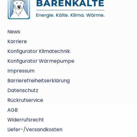
können. Die Art und Weise, wie das hier
gehandhabt wurde, war frustrierend,
unzuverlässig und absolut nicht akzeptabel.
News
Karriere
Konfigurator Klimatechnik
Konfigurator Wärmepumpe
Impressum
Barrierefreiheitserklärung
Datenschutz
Rückrufservice
AGB
Widerrufsrecht
Liefer-/Versandkosten