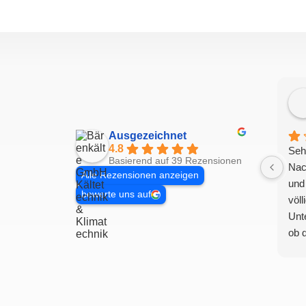
Ausgezeichnet
4.8
Seh
Basierend auf 39 Rezensionen
Nac
Alle Rezensionen anzeigen
und
bewerte uns auf
völl
Unt
ob 
ang
wurd
trot
vag