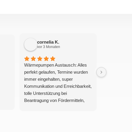
cornelia K.
Barba
vor 3 Monaten
vor 5 M
Wärmepumpen Austausch: Alles
Der Einbau d
perfekt gelaufen, Termine wurden
zügig und ko
immer eingehalten, super
durchgeführt.
Kommunikation und Erreichbarkeit,
Außendienstmi
tolle Unterstützung bei
Damen vom B
Beantragung von Fördermitteln,
freundlich. P
Installation und Kontrolle
und ich kann 
problemlos gelaufen, sehr nette
weiterempfeh
und verlässliche Mitarbeiter . Ich
kann Bärenkälte uneingeschränkt