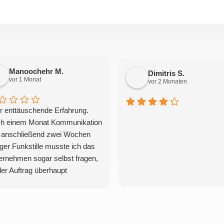
Manoochehr M.
Dimitris S.
vor 1 Monat
vor 2 Monaten
r enttäuschende Erfahrung.
h einem Monat Kommunikation
 anschließend zwei Wochen
iger Funkstille musste ich das
ernehmen sogar selbst fragen,
der Auftrag überhaupt
enommen wird. Der Termin
e daraufhin bestätigt – und
zdem in letzter Minute mit einer
en Ausrede über „Kapazität“