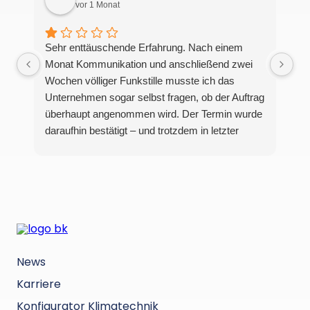
vor 1 Monat
Sehr enttäuschende Erfahrung. Nach einem
Monat Kommunikation und anschließend zwei
Wochen völliger Funkstille musste ich das
Unternehmen sogar selbst fragen, ob der Auftrag
überhaupt angenommen wird. Der Termin wurde
daraufhin bestätigt – und trotzdem in letzter
Minute mit einer vagen Ausrede über „Kapazität“
und „warme Temperaturen“ abgesagt.Dieses
Verhalten ist schockierend und zeigt ein äußerst
schlechtes Management sowie eine komplett
unprofessionelle Arbeitsweise. Auf einen
bestätigten Termin sollte man sich verlassen
können. Die Art und Weise, wie das hier
News
gehandhabt wurde, war frustrierend,
unzuverlässig und absolut nicht akzeptabel.
Karriere
Konfigurator Klimatechnik