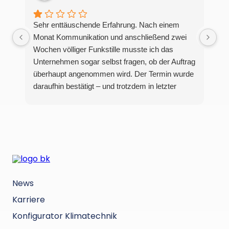
Sehr enttäuschende Erfahrung. Nach einem
Monat Kommunikation und anschließend zwei
Wochen völliger Funkstille musste ich das
Unternehmen sogar selbst fragen, ob der Auftrag
überhaupt angenommen wird. Der Termin wurde
daraufhin bestätigt – und trotzdem in letzter
Minute mit einer vagen Ausrede über „Kapazität“
und „warme Temperaturen“ abgesagt.Dieses
Verhalten ist schockierend und zeigt ein äußerst
schlechtes Management sowie eine komplett
unprofessionelle Arbeitsweise. Auf einen
bestätigten Termin sollte man sich verlassen
können. Die Art und Weise, wie das hier
News
gehandhabt wurde, war frustrierend,
unzuverlässig und absolut nicht akzeptabel.
Karriere
Konfigurator Klimatechnik