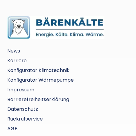
schlechtes Management sowie eine komplett
unprofessionelle Arbeitsweise. Auf einen
bestätigten Termin sollte man sich verlassen
können. Die Art und Weise, wie das hier
gehandhabt wurde, war frustrierend,
unzuverlässig und absolut nicht akzeptabel.
News
Karriere
Konfigurator Klimatechnik
Konfigurator Wärmepumpe
Impressum
Barrierefreiheitserklärung
Datenschutz
Rückrufservice
AGB