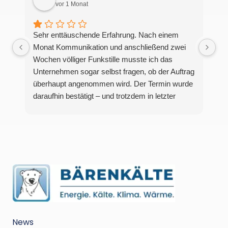
vor 1 Monat
Sehr enttäuschende Erfahrung. Nach einem
Monat Kommunikation und anschließend zwei
Wochen völliger Funkstille musste ich das
Unternehmen sogar selbst fragen, ob der Auftrag
überhaupt angenommen wird. Der Termin wurde
daraufhin bestätigt – und trotzdem in letzter
Minute mit einer vagen Ausrede über „Kapazität“
und „warme Temperaturen“ abgesagt.Dieses
Verhalten ist schockierend und zeigt ein äußerst
schlechtes Management sowie eine komplett
unprofessionelle Arbeitsweise. Auf einen
bestätigten Termin sollte man sich verlassen
können. Die Art und Weise, wie das hier
gehandhabt wurde, war frustrierend,
unzuverlässig und absolut nicht akzeptabel.
News