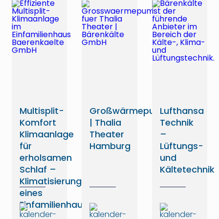
Multisplit-
Großwärmepumpe
Lufthansa
Komfort
| Thalia
Technik
Klimaanlage
Theater
–
für
Hamburg
Lüftungs-
erholsamen
und
Schlaf –
Kältetechnik
Klimatisierung
eines
Einfamilienhauses