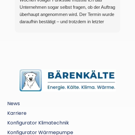
Unternehmen sogar selbst fragen, ob der Auftrag
überhaupt angenommen wird. Der Termin wurde
daraufhin bestätigt – und trotzdem in letzter
Minute mit einer vagen Ausrede über „Kapazität“
und „warme Temperaturen“ abgesagt.Dieses
Verhalten ist schockierend und zeigt ein äußerst
schlechtes Management sowie eine komplett
unprofessionelle Arbeitsweise. Auf einen
bestätigten Termin sollte man sich verlassen
können. Die Art und Weise, wie das hier
gehandhabt wurde, war frustrierend,
unzuverlässig und absolut nicht akzeptabel.
News
Karriere
Konfigurator Klimatechnik
Konfigurator Wärmepumpe